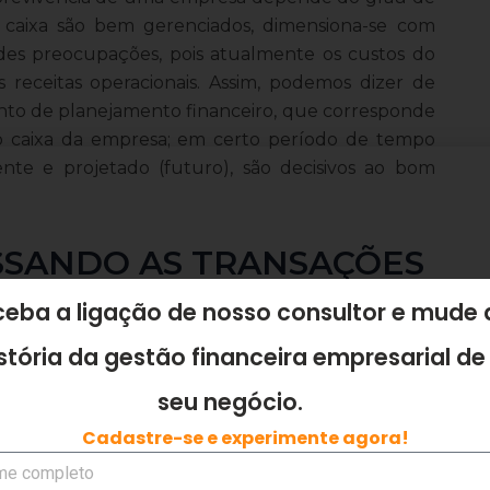
e caixa são bem gerenciados, dimensiona-se com
ndes preocupações, pois atualmente os custos do
s receitas operacionais. Assim, podemos dizer de
ento de planejamento financeiro, que corresponde
 no caixa da empresa; em certo período de tempo
ente e projetado (futuro), são decisivos ao bom
SSANDO AS TRANSAÇÕES
iroWeb é realizado de forma precisa, dinâmica e
eba a ligação de nosso consultor e mude 
es depende primordialmente de que o sistema
stória da gestão financeira empresarial de
 corretos pelo gestor financeiro ou funcionário
seu negócio.
Cadastre-se e experimente agora!
numéricas ou gráficas expressarão a realidade
 informação FinanceiroWeb, torna os processos da