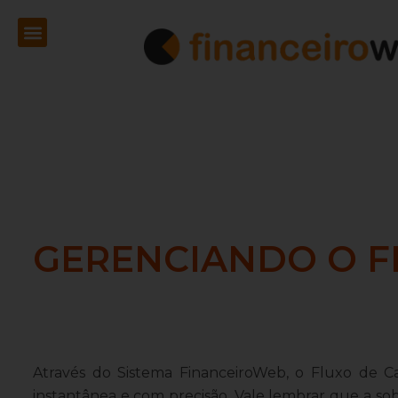
Ir
Menu
para
o
conteúdo
GERENCIANDO O F
Através do Sistema FinanceiroWeb, o Fluxo de C
instantânea e com precisão. Vale lembrar que a 