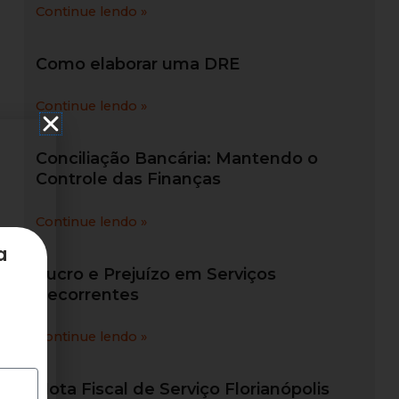
Continue lendo »
Como elaborar uma DRE
Continue lendo »
Conciliação Bancária: Mantendo o
Controle das Finanças
Continue lendo »
a
Lucro e Prejuízo em Serviços
Recorrentes
Continue lendo »
Nota Fiscal de Serviço Florianópolis