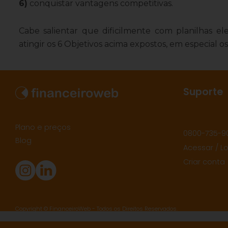
6)
conquistar vantagens competitivas.
Cabe salientar que dificilmente com planilhas el
atingir os 6 Objetivos acima expostos, em especial
Suporte
Plano e preços
0800-735-9
Blog
Acessar / L
Criar conta
Copyright © FinanceiroWeb - Todos os Direitos Reservados.