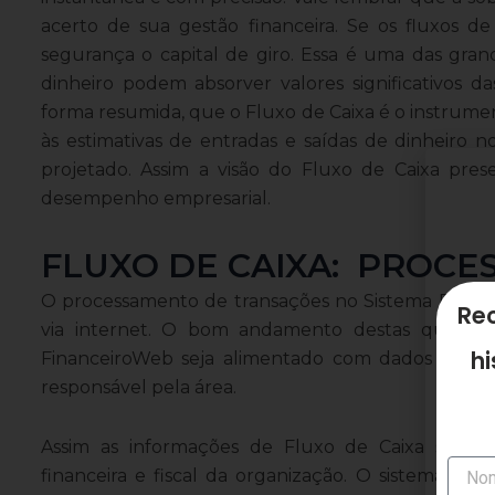
acerto de sua gestão financeira. Se os fluxos d
segurança o capital de giro. Essa é uma das gra
dinheiro podem absorver valores significativos da
forma resumida, que o Fluxo de Caixa é o instrum
às estimativas de entradas e saídas de dinheiro
projetado. Assim a visão do Fluxo de Caixa pres
desempenho empresarial.
FLUXO DE CAIXA: PROCE
O processamento de transações no Sistema Finance
Rec
via internet. O bom andamento destas questõ
hi
FinanceiroWeb seja alimentado com dados reais e
responsável pela área.
Assim as informações de Fluxo de Caixa sejam 
Nome
financeira e fiscal da organização. O sistema de