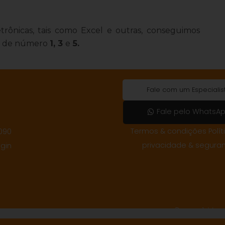
etrônicas, tais como Excel e outras, conseguimos
 os de número
1, 3
e
5.
Fale com um Especialis
Fale pelo WhatsA
Termos & condições Polít
090
privacidade & segura
ogin