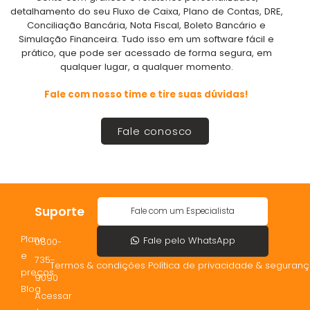
detalhamento do seu Fluxo de Caixa, Plano de Contas, DRE,
Conciliação Bancária, Nota Fiscal, Boleto Bancário e
Simulação Financeira. Tudo isso em um software fácil e
prático, que pode ser acessado de forma segura, em
qualquer lugar, a qualquer momento.
Fale com nosso time e tire suas dúvidas!
Fale conosco
Suporte
Fale com um Especialista
Plano
Fale pelo WhatsApp
0800-
e
735-
Termos & condições Política de privacidade & seguran
preços
9090
Blog
Acessar