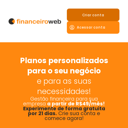
Ir
para
Criar conta
o
conteúdo
Acessar conta
Planos personalizados
para o seu negócio
e para as suas
necessidades!
Gestão financeira para sua
empresa
a partir de R$49/mês!
Experimente de forma gratuita
por 21 dias.
Crie sua conta e
comece agora!