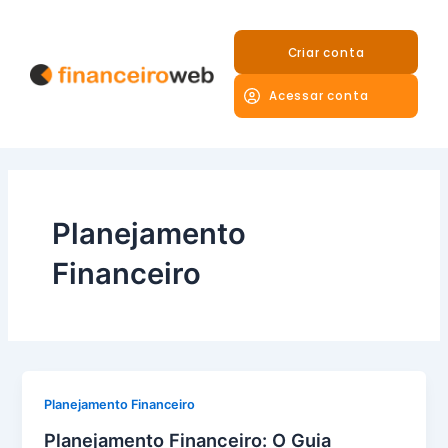
Ir
para
Criar conta
o
conteúdo
Acessar conta
Planejamento
Financeiro
Planejamento Financeiro
Planejamento Financeiro: O Guia