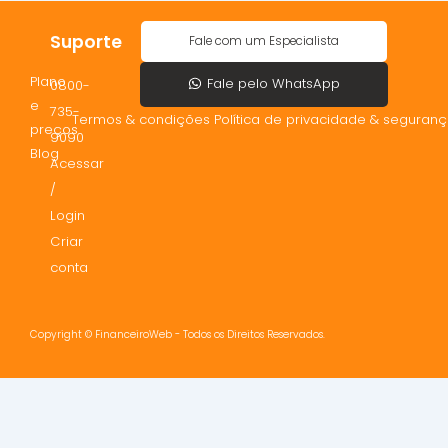
Suporte
Fale com um Especialista
Plano
Fale pelo WhatsApp
0800-
e
735-
Termos & condições Política de privacidade & seguran
preços
9090
Blog
Acessar
/
Login
Criar
conta
Copyright © FinanceiroWeb - Todos os Direitos Reservados.